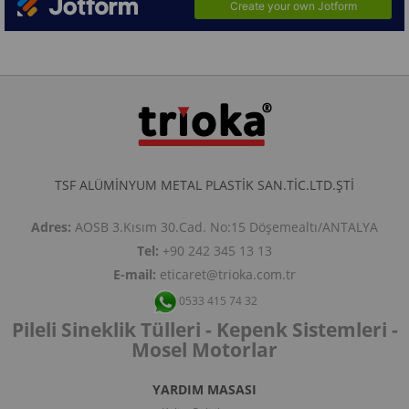
TSF ALÜMİNYUM METAL PLASTİK SAN.TİC.LTD.ŞTİ
Adres:
AOSB 3.Kısım 30.Cad. No:15 Döşemealtı/ANTALYA
Tel:
+90 242 345 13 13
E-mail:
eticaret@trioka.com.tr
0533 415 74 32
Pileli Sineklik Tülleri - Kepenk Sistemleri -
Mosel Motorlar
YARDIM MASASI