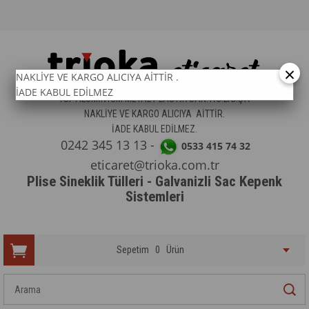
×
NAKLİYE VE KARGO ALICIYA AİTTİR .
İADE KABUL EDİLMEZ
TSF ALÜMİNYUM METAL PLASTİK SAN.TİC.LTD.ŞTİ
NAKLİYE VE KARGO ALICIYA AİTTİR.
İADE KABUL EDİLMEZ.
0242 345 13
13 -
0533 415 74 32
eticaret@trioka.com.tr
Plise Sineklik Tülleri - Galvanizli Sac Kepenk
Sistemleri
Sepetim
0
Ürün