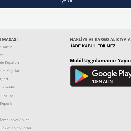
Üye Ol
 MASASI
NAKLİYE VE KARGO ALICIYA A
İADE KABUL EDİLMEZ
itikamız
da
Mobil Uygulamamız Yayı
ade Koşulları
nım Koşulları
ileri
e Güvenlik
if Formu
c Kepenk
Memnuniyet Anketi
ilek ve Talep Formu