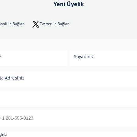
Yeni Üyelik
ook İle Bağlan
Twitter İle Bağlan
z
Soyadınız
ta Adresiniz
çiniz