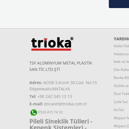
YARDIM
K
alite Pol
Hakkımız
İade ve İ
TSF ALÜMİNYUM METAL PLASTİK
SAN.TİC.LTD.ŞTİ
Site Kulla
Banka Bilg
Adres:
AOSB 3.Kısım 30.Cad. No:15
Gizlilik v
Döşemealtı/ANTALYA
Ö
zel Tekl
Tel:
+90 242 345 13 13
Ç
elik Sa
E-mail:
eticaret@trioka.com.tr
K
ıl Fitil
0533 415 74 32
Müşteri 
Pileli Sineklik Tülleri -
Kepenk Sistemleri -
Müşteri D