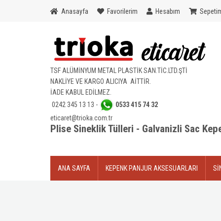
Anasayfa
Favorilerim
Hesabım
Sepeti
TSF ALÜMİNYUM METAL PLASTİK SAN.TİC.LTD.ŞTİ
NAKLİYE VE KARGO ALICIYA AİTTİR.
İADE KABUL EDİLMEZ.
0242 345 13
13 -
0533 415 74 32
eticaret@trioka.com.tr
Plise Sineklik Tülleri - Galvanizli Sac Ke
ANA SAYFA
KEPENK PANJUR AKSESUARLARI
Sİ