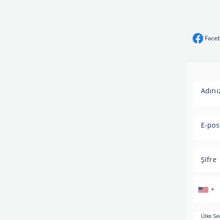
Faceb
Adını
E-pos
Şifre
Ülke Se