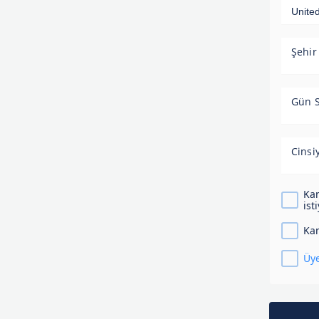
Şehir
Gün S
Cinsi
Kam
ist
Kam
Üye