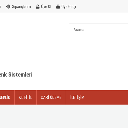
m
Siparişlerim
Üye Ol
Üye Girişi
penk Sistemleri
NEKLİK
KIL FİTİL
CARİ ÖDEME
İLETİŞİM