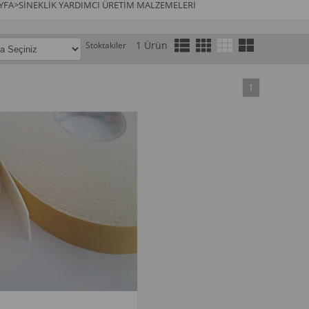
YFA
>
SINEKLIK YARDIMCI ÜRETIM MALZEMELERI
1 Ürün
Stoktakiler
1