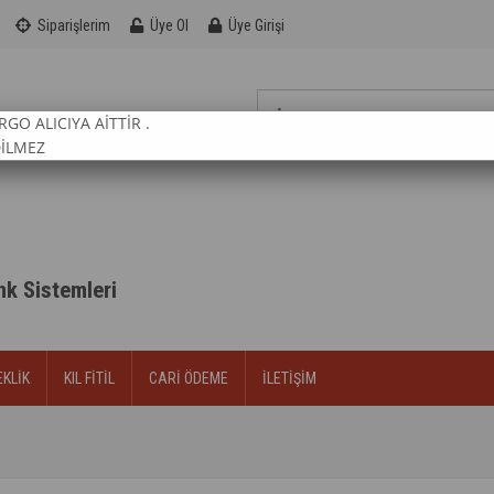
Siparişlerim
Üye Ol
Üye Girişi
RGO ALICIYA AİTTİR .
DİLMEZ
enk Sistemleri
EKLİK
KIL FİTİL
CARİ ÖDEME
İLETİŞİM