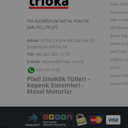
K
alite Poli
Hakkımızd
İade ve İad
TSF ALÜMİNYUM METAL PLASTİK
SAN.TİC.LTD.ŞTİ
Site Kullan
Banka Bilgi
Adres:
AOSB 3.Kısım 30.Cad. No:15
Gizlilik ve 
Döşemealtı/ANTALYA
Ö
zel Tekli
Tel:
+90 242 345 13 13
Ç
elik Sac 
E-mail:
eticaret@trioka.com.tr
K
ıl Fitil
0533 415 74 32
Müşteri Me
Pileli Sineklik Tülleri -
Kepenk Sistemleri -
Müşteri Di
Mosel Motorlar