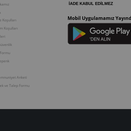
İADE KABUL EDİLMEZ
tikamız
a
Mobil Uygulamamız Yayın
e Koşulları
ım Koşulları
leri
Güvenlik
f Formu
Kepenk
mnuniyet Anketi
lek ve Talep Formu