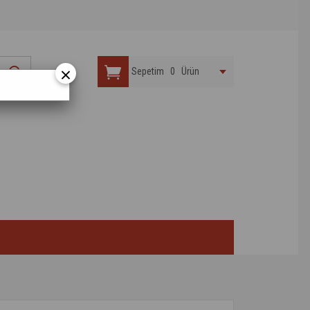
×
Sepetim
0
Ürün