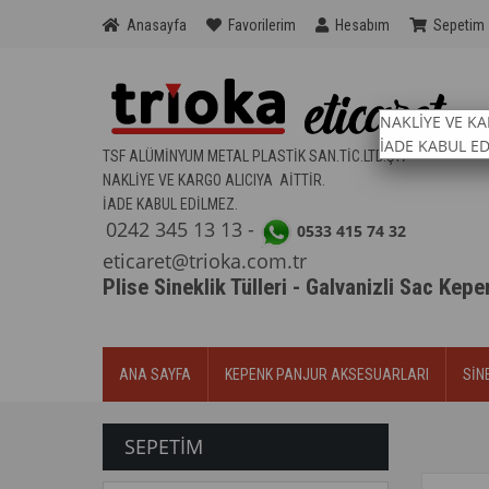
Anasayfa
Favorilerim
Hesabım
Sepetim
NAKLİYE VE KA
İADE KABUL E
TSF ALÜMİNYUM METAL PLASTİK SAN.TİC.LTD.ŞTİ
NAKLİYE VE KARGO ALICIYA AİTTİR.
İADE KABUL EDİLMEZ.
0242 345 13
13 -
0533 415 74 32
eticaret@trioka.com.tr
Plise Sineklik Tülleri - Galvanizli Sac Kep
ANA SAYFA
KEPENK PANJUR AKSESUARLARI
SİN
SEPETIM